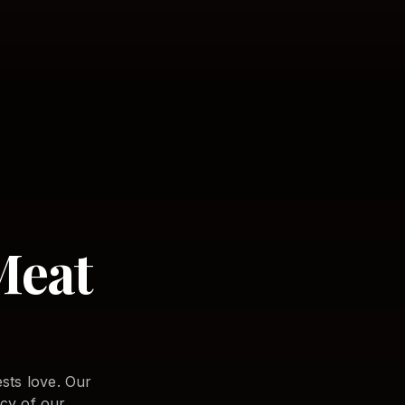
Meat
sts love. Our
acy of our