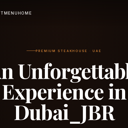
UT
MENU
HOME
PREMIUM STEAKHOUSE · UAE
n Unforgettab
Experience in
Dubai_JBR