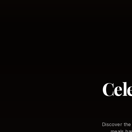
Cel
Discover the
meals hav