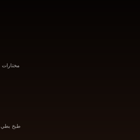
مختارات م
طبخ بطيء بنكهة مدخ