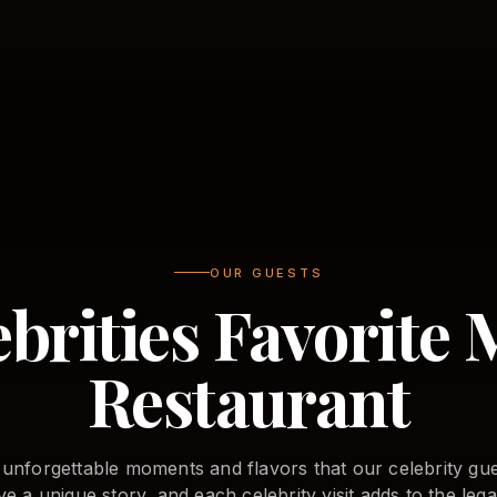
OUR GUESTS
ebrities Favorite 
Restaurant
 unforgettable moments and flavors that our celebrity gue
e a unique story, and each celebrity visit adds to the leg